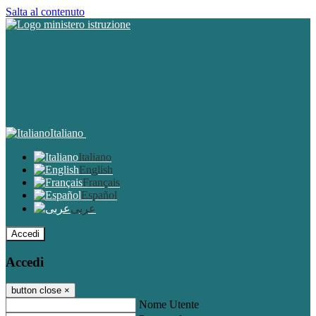
Salta al contenuto
Italiano
Italiano
English
Français
Español
عربى
Accedi
Accedi
button close
×
Nome Utente