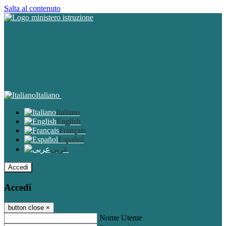
Salta al contenuto
Italiano
Italiano
English
Français
Español
عربى
Accedi
Accedi
button close
×
Nome Utente