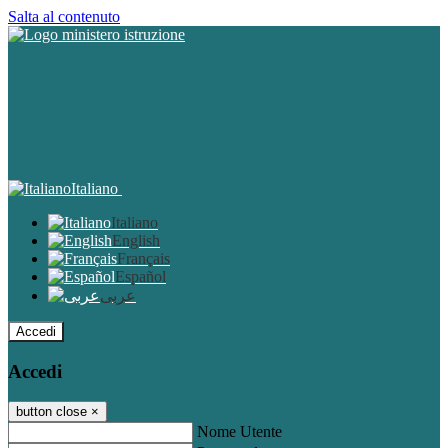
Salta al contenuto
Italiano
Italiano
English
Français
Español
عربى
Accedi
Accedi
button close
×
Nome Utente