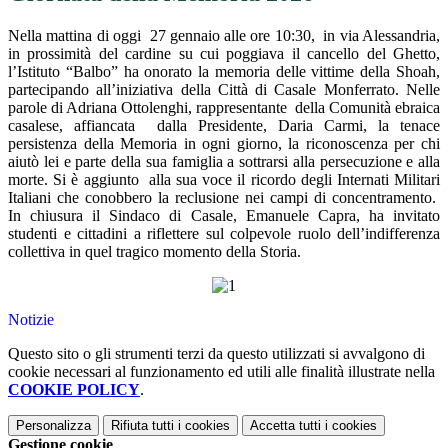
Nella mattina di oggi
27 gennaio alle ore 10:30,
in via Alessandria,
in prossimità del cardine su cui poggiava il cancello del Ghetto,
l’Istituto “Balbo” ha onorato la memoria delle vittime della Shoah,
partecipando all’iniziativa della Città di Casale Monferrato. Nelle
parole di Adriana Ottolenghi, rappresentante
della Comunità ebraica
casalese,
affiancata
dalla Presidente, Daria Carmi, la tenace
persistenza della Memoria in ogni giorno, la riconoscenza per chi
aiutò lei e parte della sua famiglia a sottrarsi alla persecuzione e alla
morte. Si è aggiunto
alla sua voce il ricordo degli Internati Militari
Italiani che conobbero la reclusione nei campi di concentramento.
In chiusura il Sindaco di Casale, Emanuele Capra, ha invitato
studenti e cittadini a riflettere sul colpevole ruolo dell’indifferenza
collettiva in quel tragico momento della Storia.
Notizie
Questo sito o gli strumenti terzi da questo utilizzati si avvalgono di
cookie necessari al funzionamento ed utili alle finalità illustrate nella
COOKIE POLICY
.
Personalizza
Rifiuta tutti
i cookies
Accetta tutti
i cookies
Gestione cookie