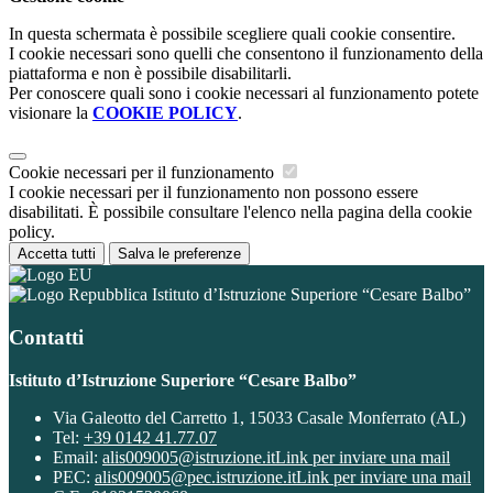
In questa schermata è possibile scegliere quali cookie consentire.
I cookie necessari sono quelli che consentono il funzionamento della
piattaforma e non è possibile disabilitarli.
Per conoscere quali sono i cookie necessari al funzionamento potete
visionare la
COOKIE POLICY
.
Cookie necessari per il funzionamento
I cookie necessari per il funzionamento non possono essere
disabilitati. È possibile consultare l'elenco nella pagina della cookie
policy.
Accetta tutti
Salva le preferenze
Istituto d’Istruzione Superiore “Cesare Balbo”
Contatti
Istituto d’Istruzione Superiore “Cesare Balbo”
Via Galeotto del Carretto 1, 15033 Casale Monferrato (AL)
Tel:
+39 0142 41.77.07
Email:
alis009005@istruzione.it
Link per inviare una mail
PEC:
alis009005@pec.istruzione.it
Link per inviare una mail