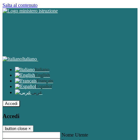
Salta al contenuto
Italiano
Italiano
English
Français
Español
عربى
Accedi
Accedi
button close
×
Nome Utente