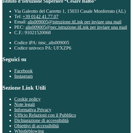
Istituto d’Istruzione Superiore “Cesare Balbo”
Via Galeotto del Carretto 1, 15033 Casale Monferrato (AL)
Tel:
+39 0142 41.77.07
Email:
alis009005@istruzione.it
Link per inviare una mail
PEC:
alis009005@pec.istruzione.it
Link per inviare una mail
C.F.: 91021520068
Codice iPA: istsc_alis009005
Codice univoco PA: UFXZP6
Seguici su
Facebook
Instagram
Sezione Link Utili
Cookie policy
Note legali
Informativa Privacy
Ufficio Relazioni con il Pubblico
Dichiarazione di accessibilità
Obiettivi di accessibilità
Whistleblowing