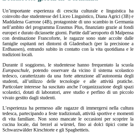
Un’importante esperienza di crescita culturale e linguistica ha
coinvolto due studentesse del Liceo Linguistico, Diana Agrici (3B) e
Maddalena Garrone (4B), protagoniste di uno scambio in Germania
nell’ambito del programma Erasmus Plus, finanziato grazie ai fondi
europei e durato diciassette giorni. Partite dall’aeroporto di Malpensa
con destinazione Francoforte, le ragazze sono state accolte dalle
famiglie ospitanti nei dintorni di Gladenbach (per la precisione a
Erdhausen), entrando subito in contatto con la vita quotidiana e le
tradizioni locali.
Durante il soggiorno, le studentesse hanno frequentato la scuola
Europaschule
, potendo osservare da vicino il sistema scolastico
tedesco, caratterizzato da una forte attenzione all’autonomia degli
studenti, all’utilizzo delle tecnologie e alle attività pratiche.
Particolare interesse ha suscitato anche l’organizzazione degli spazi
scolastici, dotati di laboratori, aree studio e perfino di un piccolo
vivaio gestito dagli studenti.
L’esperienza ha permesso alle ragazze di immergersi nella cultura
tedesca, partecipando a feste tradizionali, attività sportive e momenti
di vita familiare. Non sono mancate le occasioni per scoprire la
cucina locale, dai brezel ai würstel, fino ai dolci tipici come la
Schwarzwälder Kirschtorte e gli Spaghettieis.