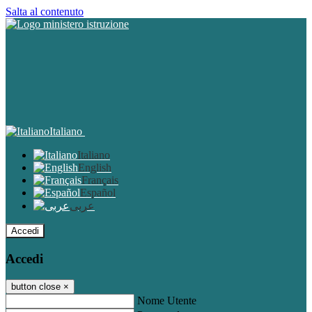
Salta al contenuto
Italiano
Italiano
English
Français
Español
عربى
Accedi
Accedi
button close
×
Nome Utente