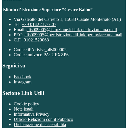
Istituto d’Istruzione Superiore “Cesare Balbo”
Via Galeotto del Carretto 1, 15033 Casale Monferrato (AL)
Tel:
+39 0142 41.77.07
Email:
alis009005@istruzione.it
Link per inviare una mail
PEC:
alis009005@pec.istruzione.it
Link per inviare una mail
C.F.: 91021520068
Codice iPA: istsc_alis009005
Codice univoco PA: UFXZP6
Seguici su
Facebook
Instagram
Sezione Link Utili
Cookie policy
Note legali
Informativa Privacy
Ufficio Relazioni con il Pubblico
Dichiarazione di accessibilità