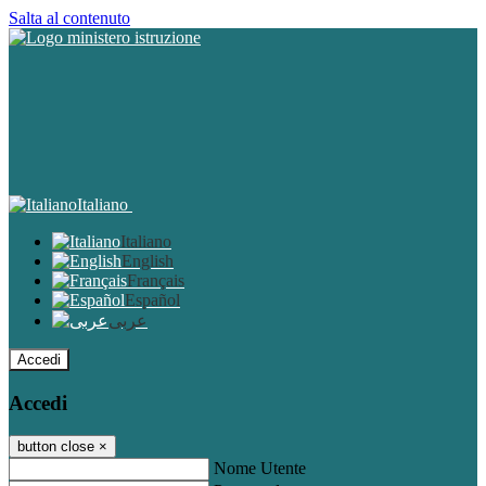
Salta al contenuto
Italiano
Italiano
English
Français
Español
عربى
Accedi
Accedi
button close
×
Nome Utente