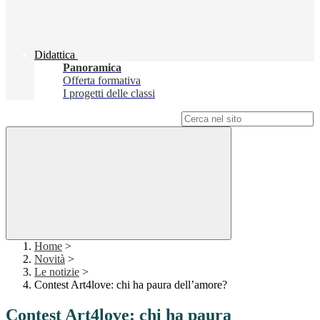
Didattica
Panoramica
Offerta formativa
I progetti delle classi
Campo di ricerca per le pagine del sito
Home
>
Novità
>
Le notizie
>
Contest Art4love: chi ha paura dell’amore?
Contest Art4love: chi ha paura