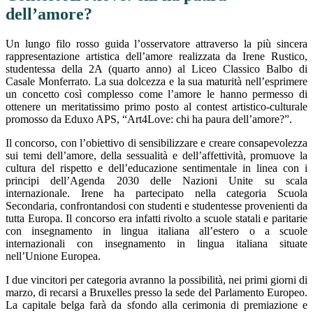
dell’amore?
Un lungo filo rosso guida l’osservatore attraverso la più sincera
rappresentazione artistica dell’amore realizzata da Irene Rustico,
studentessa della 2A (quarto anno) al Liceo Classico Balbo di
Casale Monferrato. La sua dolcezza e la sua maturità nell’esprimere
un concetto così complesso come l’amore le hanno permesso di
ottenere un meritatissimo primo posto al contest artistico-culturale
promosso da Eduxo APS, “Art4Love: chi ha paura dell’amore?”.
Il concorso, con l’obiettivo di sensibilizzare e creare consapevolezza
sui temi dell’amore, della sessualità e dell’affettività, promuove la
cultura del rispetto e dell’educazione sentimentale in linea con i
principi dell’Agenda 2030 delle Nazioni Unite su scala
internazionale. Irene ha partecipato nella categoria Scuola
Secondaria, confrontandosi con studenti e studentesse provenienti da
tutta Europa. Il concorso era infatti rivolto a scuole statali e paritarie
con insegnamento in lingua italiana all’estero o a scuole
internazionali con insegnamento in lingua italiana situate
nell’Unione Europea.
I due vincitori per categoria avranno la possibilità, nei primi giorni di
marzo, di recarsi a Bruxelles presso la sede del Parlamento Europeo.
La capitale belga farà da sfondo alla cerimonia di premiazione e