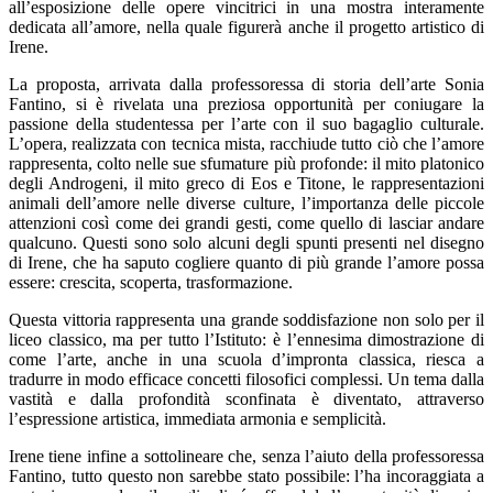
all’esposizione delle opere vincitrici in una mostra interamente
dedicata all’amore, nella quale figurerà anche il progetto artistico di
Irene.
La proposta, arrivata dalla professoressa di storia dell’arte Sonia
Fantino, si è rivelata una preziosa opportunità per coniugare la
passione della studentessa per l’arte con il suo bagaglio culturale.
L’opera, realizzata con tecnica mista, racchiude tutto ciò che l’amore
rappresenta, colto nelle sue sfumature più profonde: il mito platonico
degli Androgeni, il mito greco di Eos e Titone, le rappresentazioni
animali dell’amore nelle diverse culture, l’importanza delle piccole
attenzioni così come dei grandi gesti, come quello di lasciar andare
qualcuno. Questi sono solo alcuni degli spunti presenti nel disegno
di Irene, che ha saputo cogliere quanto di più grande l’amore possa
essere: crescita, scoperta, trasformazione.
Questa vittoria rappresenta una grande soddisfazione non solo per il
liceo classico, ma per tutto l’Istituto: è l’ennesima dimostrazione di
come l’arte, anche in una scuola d’impronta classica, riesca a
tradurre in modo efficace concetti filosofici complessi. Un tema dalla
vastità e dalla profondità sconfinata è diventato, attraverso
l’espressione artistica, immediata armonia e semplicità.
Irene tiene infine a sottolineare che, senza l’aiuto della professoressa
Fantino, tutto questo non sarebbe stato possibile: l’ha incoraggiata a