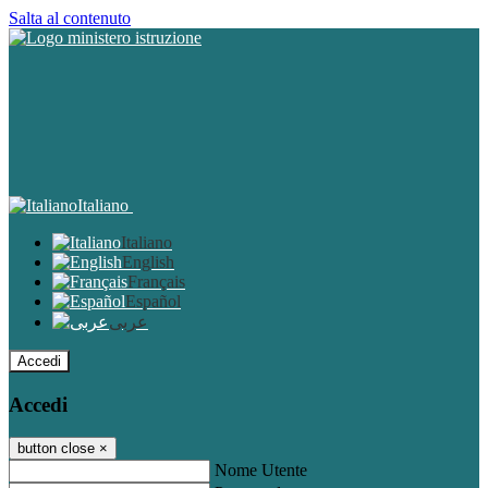
Salta al contenuto
Italiano
Italiano
English
Français
Español
عربى
Accedi
Accedi
button close
×
Nome Utente