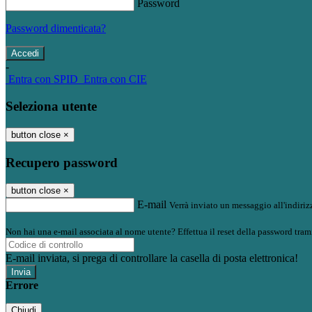
Password
Password dimenticata?
-
Entra con SPID
Entra con CIE
Seleziona utente
button close
×
Recupero password
button close
×
E-mail
Verrà inviato un messaggio all'indirizz
Non hai una e-mail associata al nome utente? Effettua il reset della password tram
E-mail inviata, si prega di controllare la casella di posta elettronica!
Errore
Chiudi