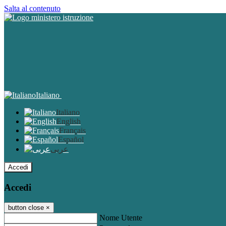
Salta al contenuto
Italiano
Italiano
English
Français
Español
عربى
Accedi
Accedi
button close
×
Nome Utente