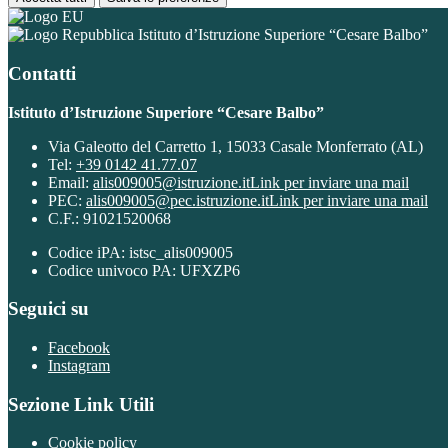
Istituto d’Istruzione Superiore “Cesare Balbo”
Contatti
Istituto d’Istruzione Superiore “Cesare Balbo”
Via Galeotto del Carretto 1, 15033 Casale Monferrato (AL)
Tel:
+39 0142 41.77.07
Email:
alis009005@istruzione.it
Link per inviare una mail
PEC:
alis009005@pec.istruzione.it
Link per inviare una mail
C.F.: 91021520068
Codice iPA: istsc_alis009005
Codice univoco PA: UFXZP6
Seguici su
Facebook
Instagram
Sezione Link Utili
Cookie policy