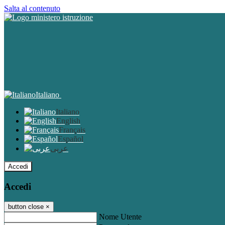
Salta al contenuto
Italiano
Italiano
English
Français
Español
عربى
Accedi
Accedi
button close
×
Nome Utente