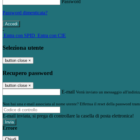
Password
Password dimenticata?
-
Entra con SPID
Entra con CIE
Seleziona utente
button close
×
Recupero password
button close
×
E-mail
Verrà inviato un messaggio all'indirizz
Non hai una e-mail associata al nome utente? Effettua il reset della password tram
E-mail inviata, si prega di controllare la casella di posta elettronica!
Errore
Chiudi