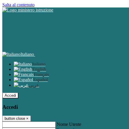
Salta al contenuto
Italiano
Italiano
English
Français
Español
عربى
Accedi
Accedi
button close
×
Nome Utente