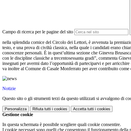
Campo di ricerca per le pagine del sito
nella splendida cornice del Circolo dei Lettori, è avvenuta la premiaz
testo, e una prova di civiltà classica, nella quale i candidati erano chi
conoscenze personali. È in quest’ultima sezione che Ginevra Brusasca h
con le discipline classiche a trecentosessanta gradi”, commenta Ginevra
insegnati per avermi dato l’opportunità di parteciparvi e per arricchi
va inoltre al Comune di Casale Monferrato per aver contribuito come og
Notizie
Questo sito o gli strumenti terzi da questo utilizzati si avvalgono di coo
Personalizza
Rifiuta tutti
i cookies
Accetta tutti
i cookies
Gestione cookie
In questa schermata è possibile scegliere quali cookie consentire.
I cookie necessari sono quelli che consentono il funzionamento della pi