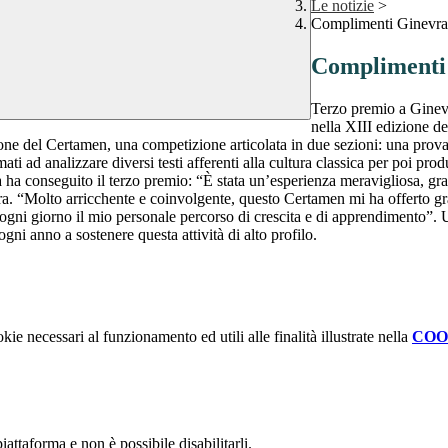
Le notizie
>
Complimenti Ginevra
Complimenti
Terzo premio a Ginevr
nella XIII edizione 
ione del Certamen, una competizione articolata in due sezioni: una prov
amati ad analizzare diversi testi afferenti alla cultura classica per poi pr
a conseguito il terzo premio: “È stata un’esperienza meravigliosa, grazi
. “Molto arricchente e coinvolgente, questo Certamen mi ha offerto grandi
re ogni giorno il mio personale percorso di crescita e di apprendimento”
ni anno a sostenere questa attività di alto profilo.
kie necessari al funzionamento ed utili alle finalità illustrate nella
COO
attaforma e non è possibile disabilitarli.