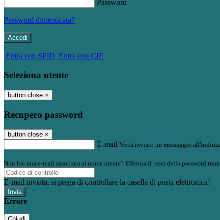
Password
Password dimenticata?
-
Entra con SPID
Entra con CIE
Seleziona utente
button close
×
Recupero password
button close
×
E-mail
Verrà inviato un messaggio all'indirizz
Non hai una e-mail associata al nome utente? Effettua il reset della password tram
E-mail inviata, si prega di controllare la casella di posta elettronica!
Errore
Chiudi