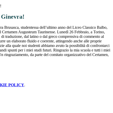
!
 Ginevra!
a Brusasca, studentessa dell’ultimo anno del Liceo Classico Balbo,
del Certamen Augusteum Taurinense. Lunedì 26 Febbraio, a Torino,
a di traduzione, dal latino o dal greco comprensiva di commento al
odurre un elaborato fluido e coerente, attingendo anche alle proprie
e alla quale noi studenti abbiamo avuto la possibilità di confrontarci
 spunti per i miei studi futuri. Ringrazio la mia scuola e tutti i miei
. Un ringraziamento, da parte del comitato organizzativo del Certamen,
KIE POLICY
.