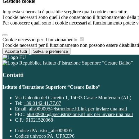
Gestione cookie
In questa schermata è possibile scegliere quali cookie consentire.
I cookie necessari sono quelli che consentono il funzionamento della pi
Per conoscere quali sono i cookie necessari al funzionamento potete v
Cookie necessari per il funzionamento
I cookie necessari per il funzionamento non possono essere disabilitati.
Accetta tutti
Salva le preferenze
Istituto d’Istruzione Superiore “Cesare Balbo”
Contatti
Istituto d’Istruzione Superiore “Cesare Balbo”
Via Galeotto del Carretto 1, 15033 Casale Monferrato (AL)
Tel:
+39 0142 41.77.07
Email:
alis009005@istruzione.it
Link per inviare una mail
PEC:
alis009005@pec.istruzione.it
Link per inviare una mail
C.F.: 91021520068
Codice iPA: istsc_alis009005
Codice univoco PA: UFXZP6