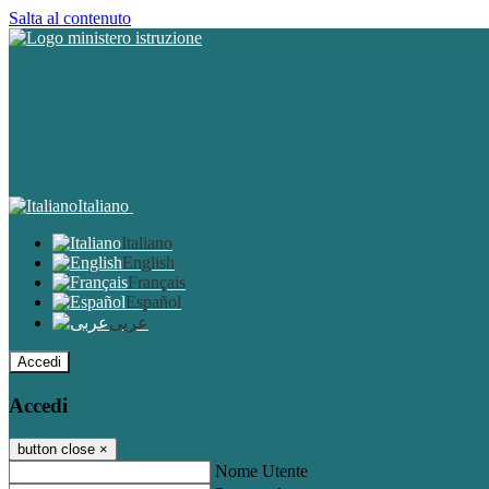
Salta al contenuto
Italiano
Italiano
English
Français
Español
عربى
Accedi
Accedi
button close
×
Nome Utente