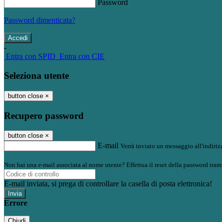
Password
Password dimenticata?
-
Entra con SPID
Entra con CIE
Seleziona utente
button close
×
Recupero password
button close
×
E-mail
Verrà inviato un messaggio all'indirizz
Non hai una e-mail associata al nome utente? Effettua il reset della password tram
E-mail inviata, si prega di controllare la casella di posta elettronica!
Errore
Chiudi