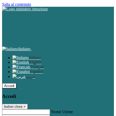
Salta al contenuto
Italiano
Italiano
English
Français
Español
عربى
Accedi
Accedi
button close
×
Nome Utente