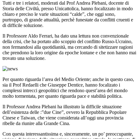
Tutti e tre i relatori, moderati dal Prof Andrea Plebani, docente di
Storia delle Civiltà, presso Unicattolica, hanno focalizzato in modo
chiaro e preciso le varie situazioni “calde”, che oggi sono,
purtroppo, di grande attualità, perchè funestate da conflitti cruenti e
di difficile soluzione.
Il Professore Aldo Ferrari, ha dato una lettura non convenzionale
della crisi, che ha portato allo scoppio del conflitto Russo-Ucraino,
non fermandosi alla quotidianità, ma cercando di sitetizzare ragioni
che prendono la loro origine da epoche lontane e che non hanno mai
trovato una soluzione.
Per quanto riguarda l’area del Medio Oriente; anche in questo caso,
sia il Prof Redaelli che Giuseppe Dentice, hanno focalizato i
complessi intrecci geopolitici che rendono quest’area del mondo
molto tormentata, per quanto riguarda pace e stabilità politica.
Il Professor Andrea Plebani ha illustrato la difficile situazione
dell’esistenza delle :”due Cine”, ovvero la Repubblica Popolare
Cinese e Taiwan, che viene considerata all’oggi una provincia
ribelle da riunire alla Grande Cina.
Con questa interessantissima e, sinceramente, un po’ preoccupante,