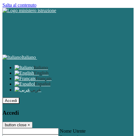
Salta al contenuto
Italiano
Italiano
English
Français
Español
عربى
Accedi
Accedi
button close
×
Nome Utente