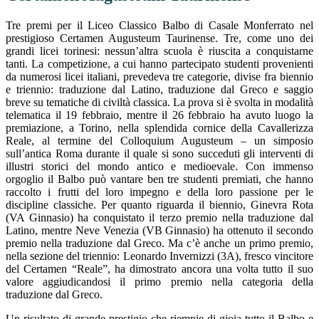
Tre premi per il Liceo Classico Balbo di Casale Monferrato nel
prestigioso Certamen Augusteum Taurinense. Tre, come uno dei
grandi licei torinesi: nessun’altra scuola è riuscita a conquistarne
tanti. La competizione, a cui hanno partecipato studenti provenienti
da numerosi licei italiani, prevedeva tre categorie, divise fra biennio
e triennio: traduzione dal Latino, traduzione dal Greco e saggio
breve su tematiche di civiltà classica. La prova si è svolta in modalità
telematica il 19 febbraio, mentre il 26 febbraio ha avuto luogo la
premiazione, a Torino, nella splendida cornice della Cavallerizza
Reale, al termine del Colloquium Augusteum – un simposio
sull’antica Roma durante il quale si sono succeduti gli interventi di
illustri storici del mondo antico e medioevale. Con immenso
orgoglio il Balbo può vantare ben tre studenti premiati, che hanno
raccolto i frutti del loro impegno e della loro passione per le
discipline classiche. Per quanto riguarda il biennio, Ginevra Rota
(VA Ginnasio) ha conquistato il terzo premio nella traduzione dal
Latino, mentre Neve Venezia (VB Ginnasio) ha ottenuto il secondo
premio nella traduzione dal Greco. Ma c’è anche un primo premio,
nella sezione del triennio: Leonardo Invernizzi (3A), fresco vincitore
del Certamen “Reale”, ha dimostrato ancora una volta tutto il suo
valore aggiudicandosi il primo premio nella categoria della
traduzione dal Greco.
Un risultato di grande prestigio che riempie di gioia tutto il Balbo e