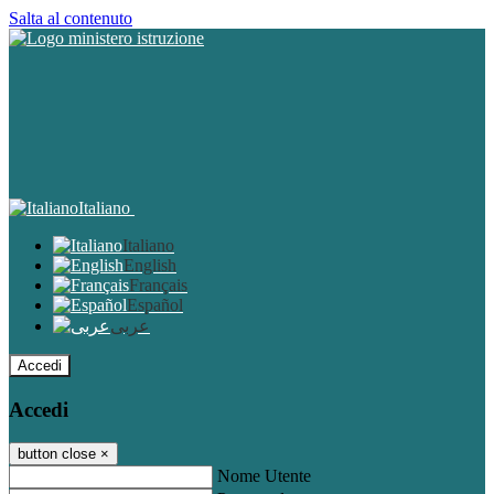
Salta al contenuto
Italiano
Italiano
English
Français
Español
عربى
Accedi
Accedi
button close
×
Nome Utente