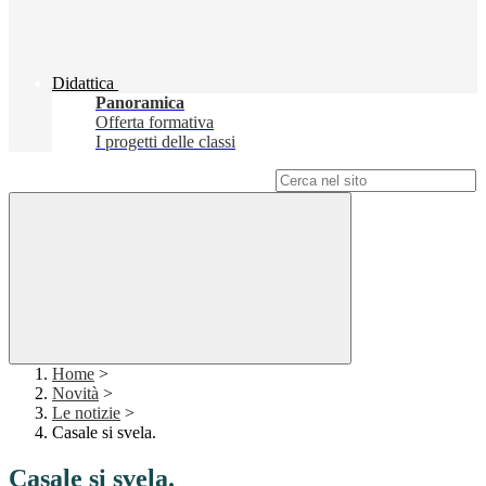
Didattica
Panoramica
Offerta formativa
I progetti delle classi
Campo di ricerca per le pagine del sito
Home
>
Novità
>
Le notizie
>
Casale si svela.
Casale si svela.