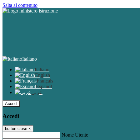
Salta al contenuto
Italiano
Italiano
English
Français
Español
عربى
Accedi
Accedi
button close
×
Nome Utente