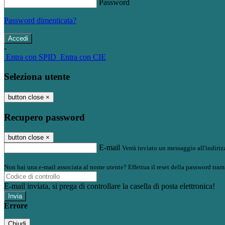
Password
Password dimenticata?
-
Entra con SPID
Entra con CIE
Seleziona utente
button close
×
Recupero password
button close
×
E-mail
Verrà inviato un messaggio all'indirizz
Non hai una e-mail associata al nome utente? Effettua il reset della password tram
E-mail inviata, si prega di controllare la casella di posta elettronica!
Errore
Chiudi