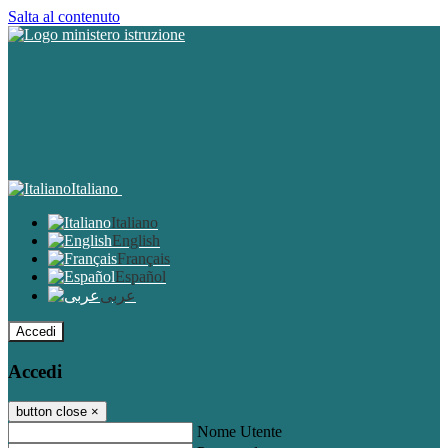
Salta al contenuto
Italiano
Italiano
English
Français
Español
عربى
Accedi
Accedi
button close
×
Nome Utente