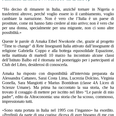
“Ho deciso di rimanere in Italia, anziché tornare in Nigeria o
trasferirmi altrove, perché voglio essere io il cambiamento, voglio
cambiare la narrazione. Non è vero che l’Italia è un paese di
prostitute, come mi hanno fatto credere al mio arrivo; non è vero che
per una donna, specialmente per una migrante, non ci sono altre
possibilità.»
Queste le parole di Amaka Ethel Nwokorie che, grazie al progetto
“Time to change" di Rete Insegnanti Italia attivato dall’insegnante di
religione Gabriella Coppo e alla bottega equosolidale Equazione,
nella mattinata di martedì 10 marzo ha incontrato alcune classi
dell’Istituto Balbo ed è ritornata nel pomeriggio per i partecipanti al
Club del Libro, desiderosi di conoscerla.
Amaka ha risposto con disponibilità all'intervista preparata da
Alessandra Cattaneo, Sarai Costa Lima, Lucrezia Dolcino, Virginia
Gonella, Sara Mangiotti e Marius Bontidean (classe 4A Liceo di
Scienze Umane). Ma prima ha raccontato la sua storia, che ha
trovato il coraggio di mettere per iscritto nel libro “Le parole di mio
padre”, edito da Altrəconomia: una storia che ha scosso, commosso,
impressionato tutti.
«Sono stata portata in Italia nel 1995 con l’inganno» ha esordito.
«Perdipiù da parte di una cugina: diceva di aver bisogno di me con