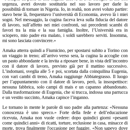
urgenza, avrei dovuto sostituirla nel suo lavoro per darle la
possibilità di tornare in Nigeria. Io, in realtà, non avrei voluto partire:
stavo bene là, frequentavo l’università di Economia, avevo là i miei
sogni. Nel messaggio, la cugina faceva leva sulla fiducia del datore
di lavoro, sull’affetto nei miei confronti, sui precedenti scambi di
favori tra la mia e la sua famiglia. Inoltre, l’Università era in
sciopero, mio padre era malato, i soldi sarebbero serviti. Insomma,
mi sono lasciata convincere.»
Amaka atterra quindi a Fiumicino, per spostarsi subito a Torino con
un viaggio in treno; all’arrivo verso sera, la cugina la accoglie con
un pasto abbondante e la invita a riposare bene, in vista dell’incontro
con il datore di lavoro, previsto già per il mattino successivo.
L’indomani, sveglia alle 5 e poi, scortata dalla coinquilina Eugenia,
con vari cambi di treno, Amaka raggiunge Abbiategrasso. Il luogo
per l’appuntamento con il datore di lavoro, però, la insospettisce:
nessuna fabbrica, solo campi di mais e un capanno abbandonato.
Dalla trasformazione di Eugenia, che si trucca, indossa una parrucca
e un vestito succinto, Amaka capisce l’inganno.
Le tornano in mente le parole di suo padre alla partenza: «Nessuna
conoscenza è uno spreco.» Forte della fede e dell’educazione
ricevuta, Amaka non vuole cedere: dopo quindici giorni «pesanti
come quindici anni» di ricatti, torture, reclusione in casa, minacce di
morte, trova finalmente l'occasione per fuggire. «Non sapevo dove