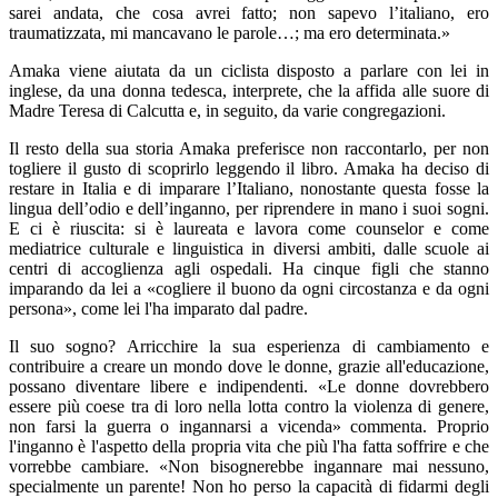
sarei andata, che cosa avrei fatto; non sapevo l’italiano, ero
traumatizzata, mi mancavano le parole…; ma ero determinata.»
Amaka viene aiutata da un ciclista disposto a parlare con lei in
inglese, da una donna tedesca, interprete, che la affida alle suore di
Madre Teresa di Calcutta e, in seguito, da varie congregazioni.
Il resto della sua storia Amaka preferisce non raccontarlo, per non
togliere il gusto di scoprirlo leggendo il libro. Amaka ha deciso di
restare in Italia e di imparare l’Italiano, nonostante questa fosse la
lingua dell’odio e dell’inganno, per riprendere in mano i suoi sogni.
E ci è riuscita: si è laureata e lavora come counselor e come
mediatrice culturale e linguistica in diversi ambiti, dalle scuole ai
centri di accoglienza agli ospedali. Ha cinque figli che stanno
imparando da lei a «cogliere il buono da ogni circostanza e da ogni
persona», come lei l'ha imparato dal padre.
Il suo sogno? Arricchire la sua esperienza di cambiamento e
contribuire a creare un mondo dove le donne, grazie all'educazione,
possano diventare libere e indipendenti. «Le donne dovrebbero
essere più coese tra di loro nella lotta contro la violenza di genere,
non farsi la guerra o ingannarsi a vicenda» commenta. Proprio
l'inganno è l'aspetto della propria vita che più l'ha fatta soffrire e che
vorrebbe cambiare. «Non bisognerebbe ingannare mai nessuno,
specialmente un parente! Non ho perso la capacità di fidarmi degli