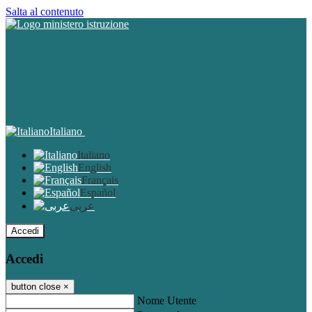
Salta al contenuto
Italiano
Italiano
English
Français
Español
عربى
Accedi
Accedi
button close
×
Nome Utente