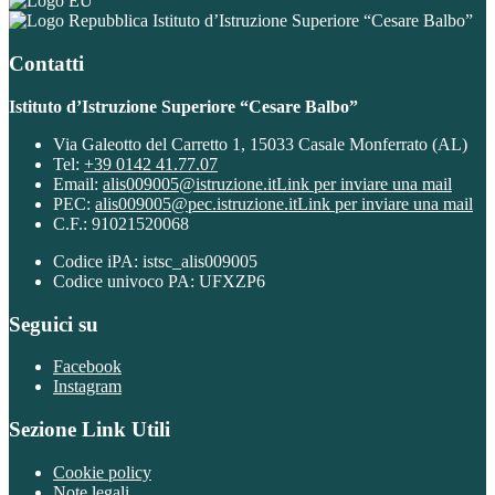
Istituto d’Istruzione Superiore “Cesare Balbo”
Contatti
Istituto d’Istruzione Superiore “Cesare Balbo”
Via Galeotto del Carretto 1, 15033 Casale Monferrato (AL)
Tel:
+39 0142 41.77.07
Email:
alis009005@istruzione.it
Link per inviare una mail
PEC:
alis009005@pec.istruzione.it
Link per inviare una mail
C.F.: 91021520068
Codice iPA: istsc_alis009005
Codice univoco PA: UFXZP6
Seguici su
Facebook
Instagram
Sezione Link Utili
Cookie policy
Note legali