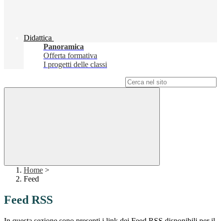
Didattica
Panoramica
Offerta formativa
I progetti delle classi
Campo di ricerca per le pagine del sito
Home
>
Feed
Feed RSS
In questa sezione sono presenti i link dei Feed RSS disponibili per il