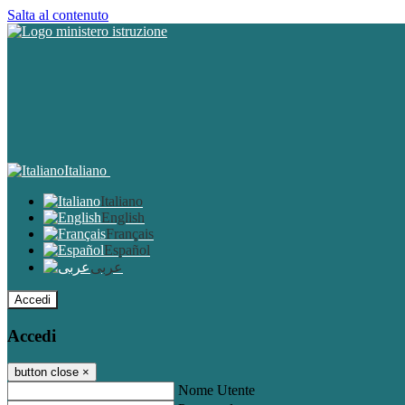
Salta al contenuto
Italiano
Italiano
English
Français
Español
عربى
Accedi
Accedi
button close
×
Nome Utente