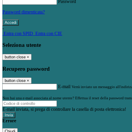
Password
Password dimenticata?
-
Entra con SPID
Entra con CIE
Seleziona utente
button close
×
Recupero password
button close
×
E-mail
Verrà inviato un messaggio all'indirizz
Non hai una e-mail associata al nome utente? Effettua il reset della password tram
E-mail inviata, si prega di controllare la casella di posta elettronica!
Errore
Chiudi