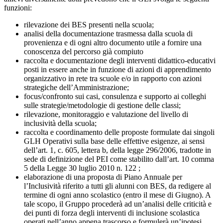
funzioni:
rilevazione dei BES presenti nella scuola;
analisi della documentazione trasmessa dalla scuola di
provenienza e di ogni altro documento utile a fornire una
conoscenza del percorso già compiuto
raccolta e documentazione degli interventi didattico-educativi
posti in essere anche in funzione di azioni di apprendimento
organizzativo in rete tra scuole e/o in rapporto con azioni
strategiche dell’Amministrazione;
focus/confronto sui casi, consulenza e supporto ai colleghi
sulle strategie/metodologie di gestione delle classi;
rilevazione, monitoraggio e valutazione del livello di
inclusività della scuola;
raccolta e coordinamento delle proposte formulate dai singoli
GLH Operativi sulla base delle effettive esigenze, ai sensi
dell’art. 1, c. 605, lettera b, della legge 296/2006, tradotte in
sede di definizione del PEI come stabilito dall’art. 10 comma
5 della Legge 30 luglio 2010 n. 122 ;
elaborazione di una proposta di Piano Annuale per
l’Inclusività riferito a tutti gli alunni con BES, da redigere al
termine di ogni anno scolastico (entro il mese di Giugno). A
tale scopo, il Gruppo procederà ad un’analisi delle criticità e
dei punti di forza degli interventi di inclusione scolastica
operati nell’anno appena trascorso e formulerà un’ipotesi