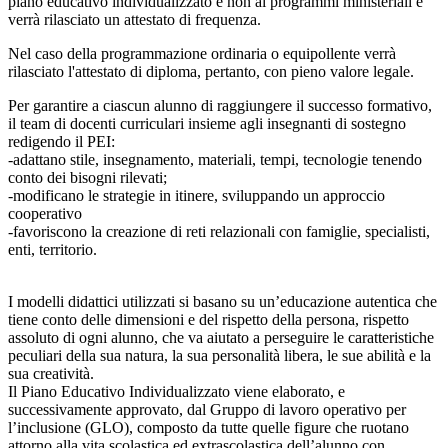
piano educativo individualizzato e non ai programmi ministeriali e
verrà rilasciato un attestato di frequenza.
Nel caso della programmazione ordinaria o equipollente verrà
rilasciato l'attestato di diploma, pertanto, con pieno valore legale.
Per garantire a ciascun alunno di raggiungere il successo formativo,
il team di docenti curriculari insieme agli insegnanti di sostegno
redigendo il PEI:
-adattano stile, insegnamento, materiali, tempi, tecnologie tenendo
conto dei bisogni rilevati;
-modificano le strategie in itinere, sviluppando un approccio
cooperativo
-favoriscono la creazione di reti relazionali con famiglie, specialisti,
enti, territorio.
I modelli didattici utilizzati si basano su un’educazione autentica che
tiene conto delle dimensioni e del rispetto della persona, rispetto
assoluto di ogni alunno, che va aiutato a perseguire le caratteristiche
peculiari della sua natura, la sua personalità libera, le sue abilità e la
sua creatività.
Il Piano Educativo Individualizzato viene elaborato, e
successivamente approvato, dal Gruppo di lavoro operativo per
l’inclusione (GLO), composto da tutte quelle figure che ruotano
attorno alla vita scolastica ed extrascolastica dell’alunno con