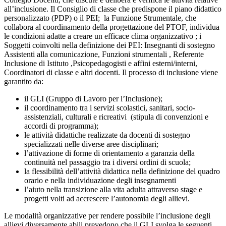
all’inclusione. Il Consiglio di classe che predispone il piano didattico
personalizzato (PDP) o il PEI; la Funzione Strumentale, che
collabora al coordinamento della progettazione del PTOF, individua
le condizioni adatte a creare un efficace clima organizzativo ; i
Soggetti coinvolti nella definizione dei PEI: Insegnanti di sostegno
Assistenti alla comunicazione, Funzioni strumentali , Referente
Inclusione di Istituto ,Psicopedagogisti e affini esterni/interni,
Coordinatori di classe e altri docenti. Il processo di inclusione viene
garantito da:
il GLI (Gruppo di Lavoro per l’Inclusione);
il coordinamento tra i servizi scolastici, sanitari, socio-
assistenziali, culturali e ricreativi (stipula di convenzioni e
accordi di programma);
le attività didattiche realizzate da docenti di sostegno
specializzati nelle diverse aree disciplinari;
l’attivazione di forme di orientamento a garanzia della
continuità nel passaggio tra i diversi ordini di scuola;
la flessibilità dell’attività didattica nella definizione del quadro
orario e nella individuazione degli insegnamenti
l’aiuto nella transizione alla vita adulta attraverso stage e
progetti volti ad accrescere l’autonomia degli allievi.
Le modalità organizzative per rendere possibile l’inclusione degli
allievi diversamente abili prevedono che il GLI svolga le seguenti