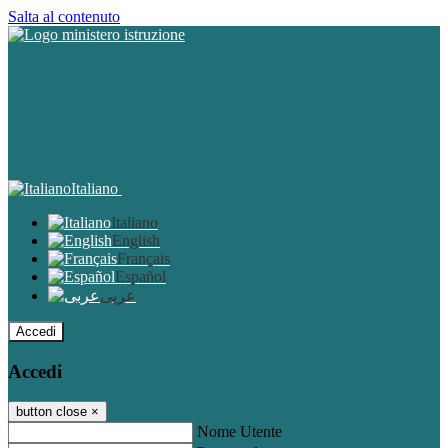
Salta al contenuto
Italiano
Italiano
English
Français
Español
عربى
Accedi
Accedi
button close
×
Nome Utente