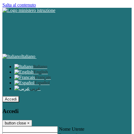
Salta al contenuto
Italiano
Italiano
English
Français
Español
عربى
Accedi
Accedi
button close
×
Nome Utente