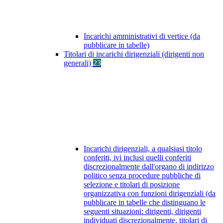
Incarichi amministrativi di vertice (da
pubblicare in tabelle)
Titolari di incarichi dirigenziali (dirigenti non
generali)
23
Incarichi dirigenziali, a qualsiasi titolo
conferiti, ivi inclusi quelli conferiti
discrezionalmente dall'organo di indirizzo
politico senza procedure pubbliche di
selezione e titolari di posizione
organizzativa con funzioni dirigenziali (da
pubblicare in tabelle che distinguano le
seguenti situazioni: dirigenti, dirigenti
individuati discrezionalmente, titolari di