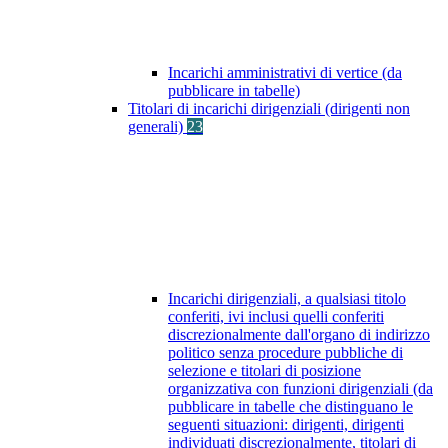
Incarichi amministrativi di vertice (da
pubblicare in tabelle)
Titolari di incarichi dirigenziali (dirigenti non
generali)
23
Incarichi dirigenziali, a qualsiasi titolo
conferiti, ivi inclusi quelli conferiti
discrezionalmente dall'organo di indirizzo
politico senza procedure pubbliche di
selezione e titolari di posizione
organizzativa con funzioni dirigenziali (da
pubblicare in tabelle che distinguano le
seguenti situazioni: dirigenti, dirigenti
individuati discrezionalmente, titolari di