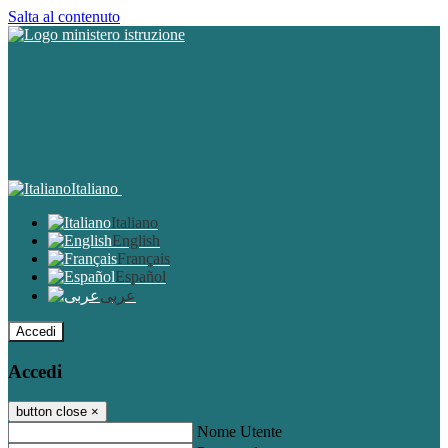
Salta al contenuto
Italiano
Italiano
English
Français
Español
عربى
Accedi
Accedi
button close
×
Nome Utente