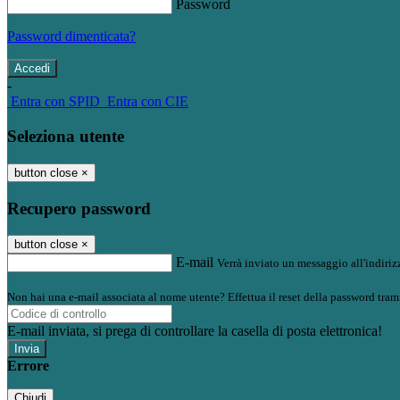
Password
Password dimenticata?
-
Entra con SPID
Entra con CIE
Seleziona utente
button close
×
Recupero password
button close
×
E-mail
Verrà inviato un messaggio all'indirizz
Non hai una e-mail associata al nome utente? Effettua il reset della password tram
E-mail inviata, si prega di controllare la casella di posta elettronica!
Errore
Chiudi