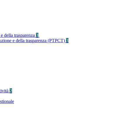
 e della trasparenza
3
rruzione e della trasparenza (PTPCT)
3
tività
2
stionale