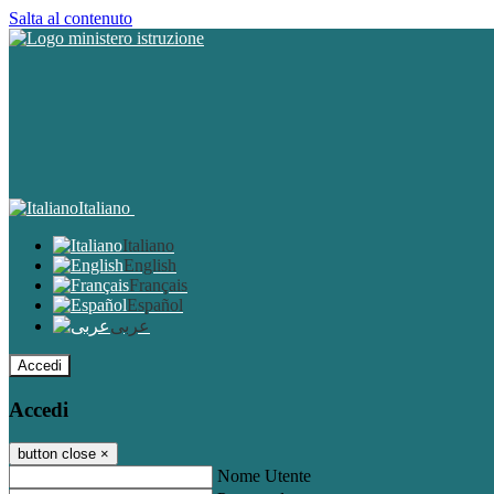
Salta al contenuto
Italiano
Italiano
English
Français
Español
عربى
Accedi
Accedi
button close
×
Nome Utente