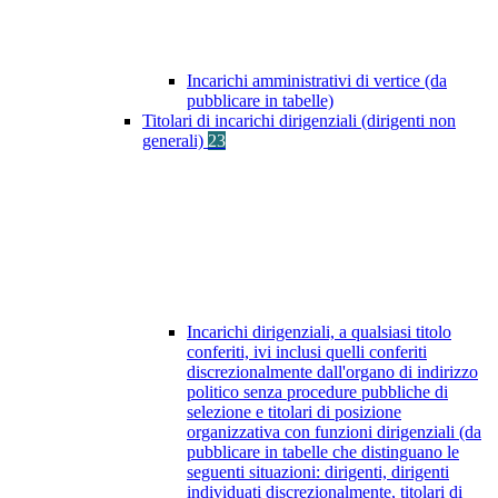
Incarichi amministrativi di vertice (da
pubblicare in tabelle)
Titolari di incarichi dirigenziali (dirigenti non
generali)
23
Incarichi dirigenziali, a qualsiasi titolo
conferiti, ivi inclusi quelli conferiti
discrezionalmente dall'organo di indirizzo
politico senza procedure pubbliche di
selezione e titolari di posizione
organizzativa con funzioni dirigenziali (da
pubblicare in tabelle che distinguano le
seguenti situazioni: dirigenti, dirigenti
individuati discrezionalmente, titolari di