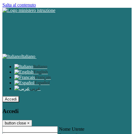
Salta al contenuto
Italiano
Italiano
English
Français
Español
عربى
Accedi
Accedi
button close
×
Nome Utente