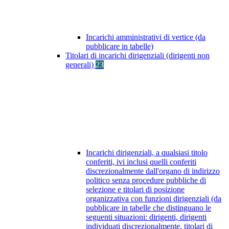
Incarichi amministrativi di vertice (da
pubblicare in tabelle)
Titolari di incarichi dirigenziali (dirigenti non
generali)
23
Incarichi dirigenziali, a qualsiasi titolo
conferiti, ivi inclusi quelli conferiti
discrezionalmente dall'organo di indirizzo
politico senza procedure pubbliche di
selezione e titolari di posizione
organizzativa con funzioni dirigenziali (da
pubblicare in tabelle che distinguano le
seguenti situazioni: dirigenti, dirigenti
individuati discrezionalmente, titolari di