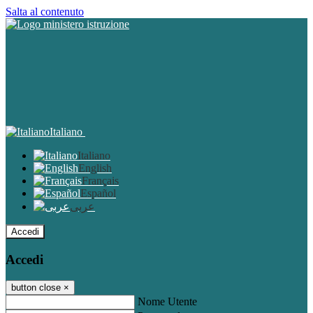
Salta al contenuto
Italiano
Italiano
English
Français
Español
عربى
Accedi
Accedi
button close
×
Nome Utente