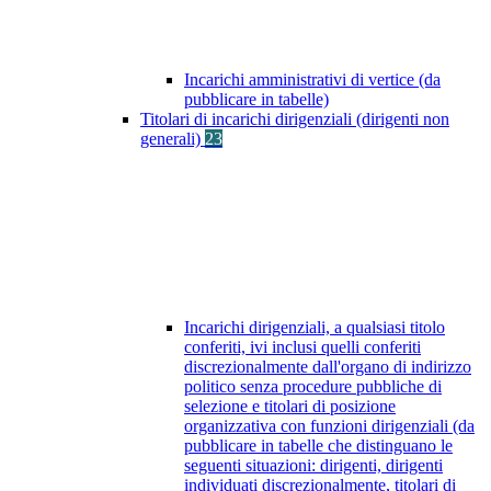
Incarichi amministrativi di vertice (da
pubblicare in tabelle)
Titolari di incarichi dirigenziali (dirigenti non
generali)
23
Incarichi dirigenziali, a qualsiasi titolo
conferiti, ivi inclusi quelli conferiti
discrezionalmente dall'organo di indirizzo
politico senza procedure pubbliche di
selezione e titolari di posizione
organizzativa con funzioni dirigenziali (da
pubblicare in tabelle che distinguano le
seguenti situazioni: dirigenti, dirigenti
individuati discrezionalmente, titolari di