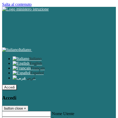
Salta al contenuto
Italiano
Italiano
English
Français
Español
عربى
Accedi
Accedi
button close
×
Nome Utente