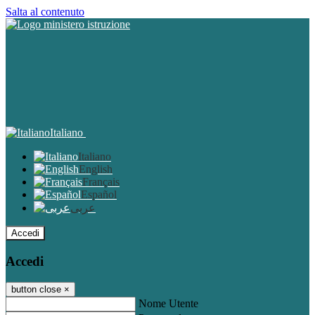
Salta al contenuto
Italiano
Italiano
English
Français
Español
عربى
Accedi
Accedi
button close
×
Nome Utente