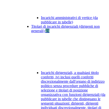
Incarichi amministrativi di vertice (da
pubblicare in tabelle)
Titolari di incarichi dirigenziali (dirigenti non
generali)
23
Incarichi dirigenziali, a qualsiasi titolo
conferiti, ivi inclusi quelli conferiti
discrezionalmente dall'organo di indirizzo
politico senza procedure pubbliche di
selezione e titolari di posizione
organizzativa con funzioni dirigenziali (da
pubblicare in tabelle che distinguano le
seguenti situazioni: dirigenti, dirigenti
individuati discrezionalmente, titolari di