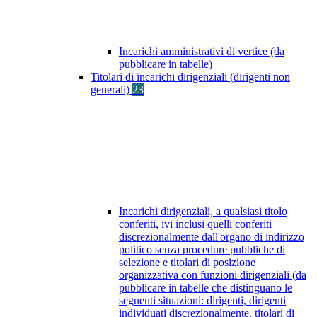
Incarichi amministrativi di vertice (da
pubblicare in tabelle)
Titolari di incarichi dirigenziali (dirigenti non
generali)
23
Incarichi dirigenziali, a qualsiasi titolo
conferiti, ivi inclusi quelli conferiti
discrezionalmente dall'organo di indirizzo
politico senza procedure pubbliche di
selezione e titolari di posizione
organizzativa con funzioni dirigenziali (da
pubblicare in tabelle che distinguano le
seguenti situazioni: dirigenti, dirigenti
individuati discrezionalmente, titolari di