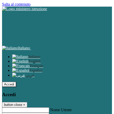
Salta al contenuto
Italiano
Italiano
English
Français
Español
عربى
Accedi
Accedi
button close
×
Nome Utente