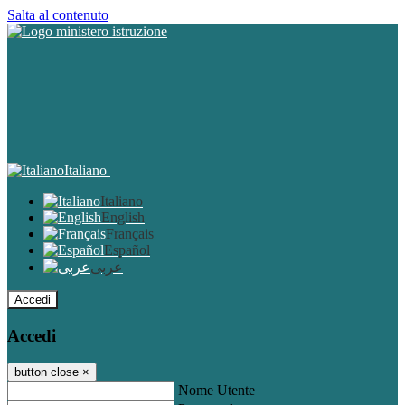
Salta al contenuto
Italiano
Italiano
English
Français
Español
عربى
Accedi
Accedi
button close
×
Nome Utente