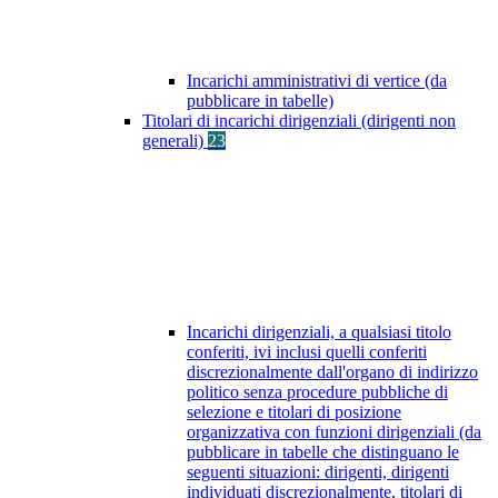
Incarichi amministrativi di vertice (da
pubblicare in tabelle)
Titolari di incarichi dirigenziali (dirigenti non
generali)
23
Incarichi dirigenziali, a qualsiasi titolo
conferiti, ivi inclusi quelli conferiti
discrezionalmente dall'organo di indirizzo
politico senza procedure pubbliche di
selezione e titolari di posizione
organizzativa con funzioni dirigenziali (da
pubblicare in tabelle che distinguano le
seguenti situazioni: dirigenti, dirigenti
individuati discrezionalmente, titolari di