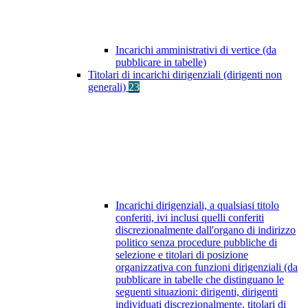
Incarichi amministrativi di vertice (da
pubblicare in tabelle)
Titolari di incarichi dirigenziali (dirigenti non
generali)
23
Incarichi dirigenziali, a qualsiasi titolo
conferiti, ivi inclusi quelli conferiti
discrezionalmente dall'organo di indirizzo
politico senza procedure pubbliche di
selezione e titolari di posizione
organizzativa con funzioni dirigenziali (da
pubblicare in tabelle che distinguano le
seguenti situazioni: dirigenti, dirigenti
individuati discrezionalmente, titolari di