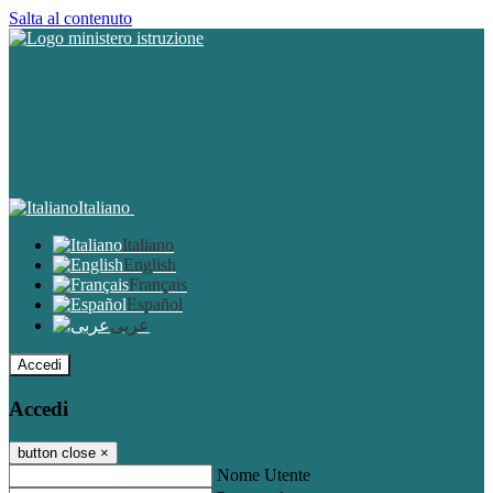
Salta al contenuto
Italiano
Italiano
English
Français
Español
عربى
Accedi
Accedi
button close
×
Nome Utente