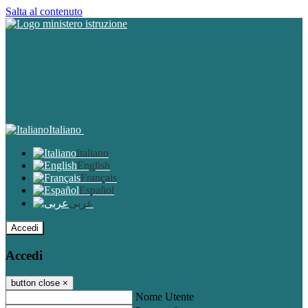
Salta al contenuto
Italiano
Italiano
English
Français
Español
عربى
Accedi
Accedi
button close
×
Nome Utente