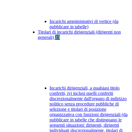
Incarichi amministrativi di vertice (da
pubblicare in tabelle)
Titolari di incarichi dirigenziali (dirigenti non
generali)
23
Incarichi dirigenziali, a qualsiasi titolo
conferiti, ivi inclusi quelli conferiti
discrezionalmente dall'organo di indirizzo
politico senza procedure pubbliche di
selezione e titolari di posizione
organizzativa con funzioni dirigenziali (da
pubblicare in tabelle che distinguano le
seguenti situazioni: dirigenti, dirigenti
individuati discrezionalmente, titolari di