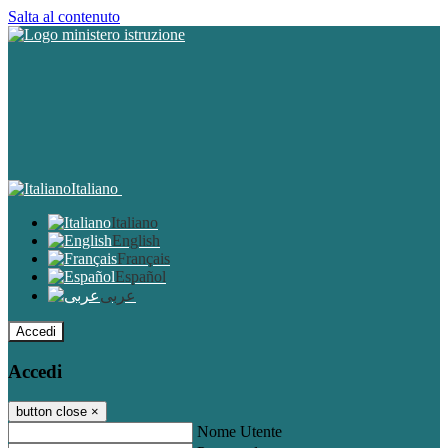
Salta al contenuto
Italiano
Italiano
English
Français
Español
عربى
Accedi
Accedi
button close
×
Nome Utente