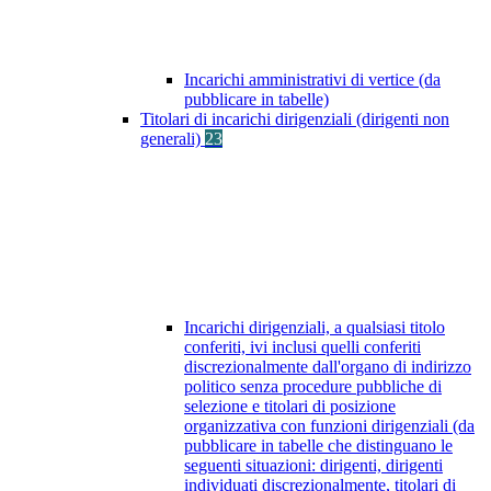
Incarichi amministrativi di vertice (da
pubblicare in tabelle)
Titolari di incarichi dirigenziali (dirigenti non
generali)
23
Incarichi dirigenziali, a qualsiasi titolo
conferiti, ivi inclusi quelli conferiti
discrezionalmente dall'organo di indirizzo
politico senza procedure pubbliche di
selezione e titolari di posizione
organizzativa con funzioni dirigenziali (da
pubblicare in tabelle che distinguano le
seguenti situazioni: dirigenti, dirigenti
individuati discrezionalmente, titolari di