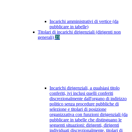
Incarichi amministrativi di vertice (da
pubblicare in tabelle)
Titolari di incarichi dirigenziali (dirigenti non
generali)
23
Incarichi dirigenziali, a qualsiasi titolo
conferiti, ivi inclusi quelli conferiti
discrezionalmente dall'organo di indirizzo
politico senza procedure pubbliche di
selezione e titolari di posizione
organizzativa con funzioni dirigenziali (da
pubblicare in tabelle che distinguano le
seguenti situazioni: dirigenti, dirigenti
individuati discrezionalmente, titolari di