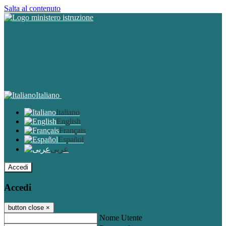
Salta al contenuto
Italiano
Italiano
English
Français
Español
عربى
Accedi
Accedi
button close
×
Nome Utente