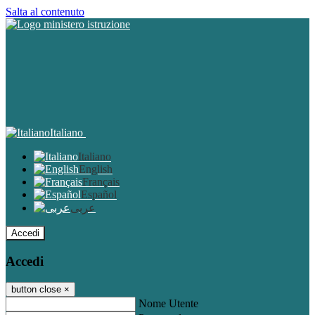
Salta al contenuto
Italiano
Italiano
English
Français
Español
عربى
Accedi
Accedi
button close
×
Nome Utente