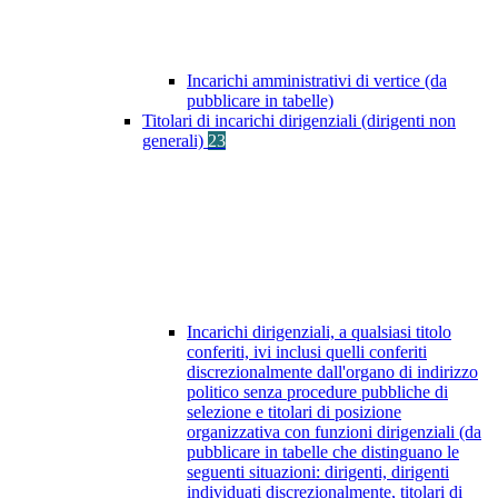
Incarichi amministrativi di vertice (da
pubblicare in tabelle)
Titolari di incarichi dirigenziali (dirigenti non
generali)
23
Incarichi dirigenziali, a qualsiasi titolo
conferiti, ivi inclusi quelli conferiti
discrezionalmente dall'organo di indirizzo
politico senza procedure pubbliche di
selezione e titolari di posizione
organizzativa con funzioni dirigenziali (da
pubblicare in tabelle che distinguano le
seguenti situazioni: dirigenti, dirigenti
individuati discrezionalmente, titolari di