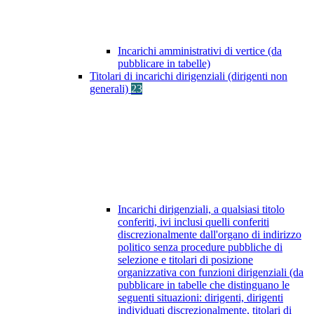
Incarichi amministrativi di vertice (da
pubblicare in tabelle)
Titolari di incarichi dirigenziali (dirigenti non
generali)
23
Incarichi dirigenziali, a qualsiasi titolo
conferiti, ivi inclusi quelli conferiti
discrezionalmente dall'organo di indirizzo
politico senza procedure pubbliche di
selezione e titolari di posizione
organizzativa con funzioni dirigenziali (da
pubblicare in tabelle che distinguano le
seguenti situazioni: dirigenti, dirigenti
individuati discrezionalmente, titolari di