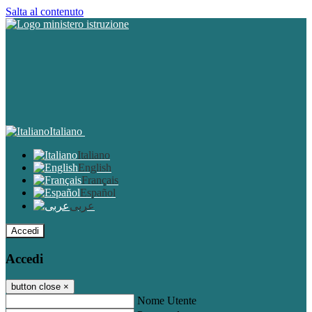
Salta al contenuto
Italiano
Italiano
English
Français
Español
عربى
Accedi
Accedi
button close
×
Nome Utente