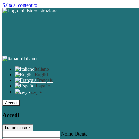
Salta al contenuto
Italiano
Italiano
English
Français
Español
عربى
Accedi
Accedi
button close
×
Nome Utente