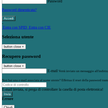
Password
Password dimenticata?
-
Entra con SPID
Entra con CIE
Seleziona utente
button close
×
Recupero password
button close
×
E-mail
Verrà inviato un messaggio all'indirizz
Non hai una e-mail associata al nome utente? Effettua il reset della password tram
E-mail inviata, si prega di controllare la casella di posta elettronica!
Errore
Chiudi