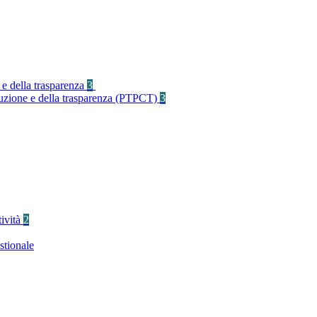
 e della trasparenza
3
rruzione e della trasparenza (PTPCT)
3
tività
2
stionale