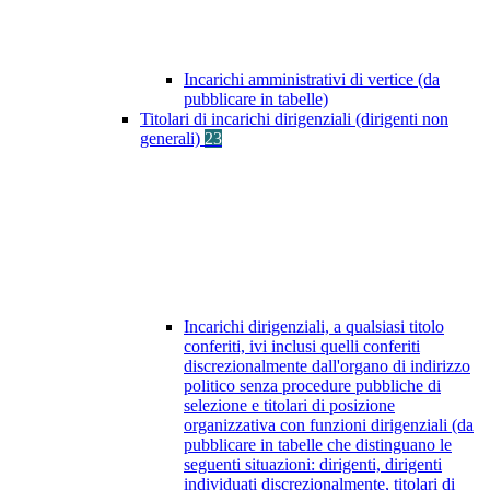
Incarichi amministrativi di vertice (da
pubblicare in tabelle)
Titolari di incarichi dirigenziali (dirigenti non
generali)
23
Incarichi dirigenziali, a qualsiasi titolo
conferiti, ivi inclusi quelli conferiti
discrezionalmente dall'organo di indirizzo
politico senza procedure pubbliche di
selezione e titolari di posizione
organizzativa con funzioni dirigenziali (da
pubblicare in tabelle che distinguano le
seguenti situazioni: dirigenti, dirigenti
individuati discrezionalmente, titolari di