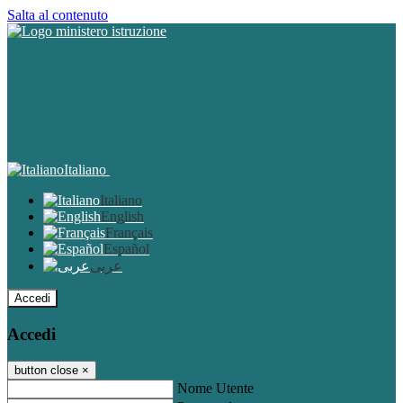
Salta al contenuto
Italiano
Italiano
English
Français
Español
عربى
Accedi
Accedi
button close
×
Nome Utente