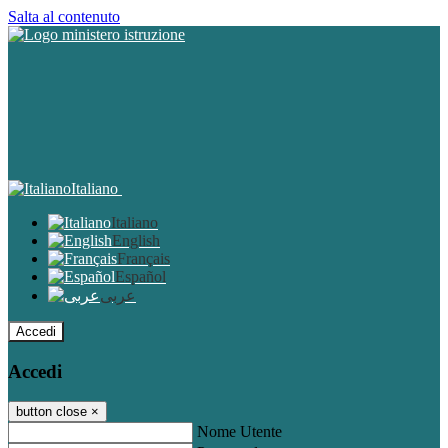
Salta al contenuto
Italiano
Italiano
English
Français
Español
عربى
Accedi
Accedi
button close
×
Nome Utente