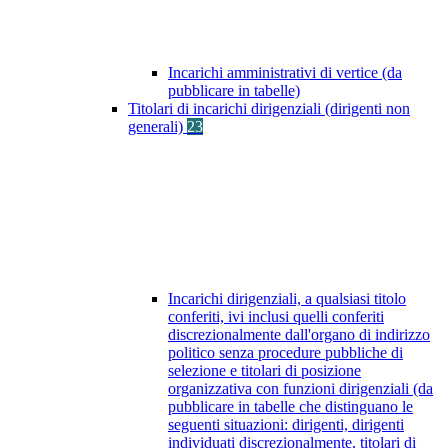
Incarichi amministrativi di vertice (da
pubblicare in tabelle)
Titolari di incarichi dirigenziali (dirigenti non
generali)
23
Incarichi dirigenziali, a qualsiasi titolo
conferiti, ivi inclusi quelli conferiti
discrezionalmente dall'organo di indirizzo
politico senza procedure pubbliche di
selezione e titolari di posizione
organizzativa con funzioni dirigenziali (da
pubblicare in tabelle che distinguano le
seguenti situazioni: dirigenti, dirigenti
individuati discrezionalmente, titolari di