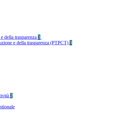
 e della trasparenza
3
rruzione e della trasparenza (PTPCT)
3
tività
2
stionale