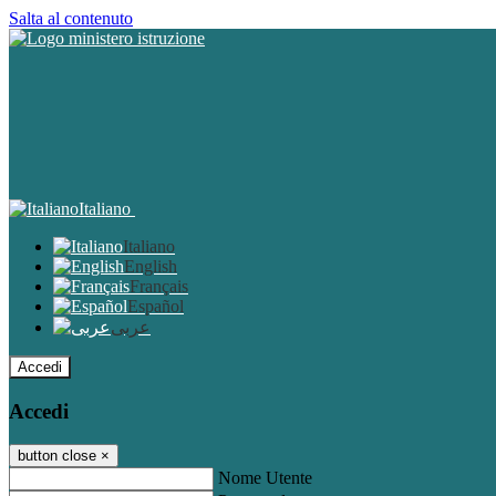
Salta al contenuto
Italiano
Italiano
English
Français
Español
عربى
Accedi
Accedi
button close
×
Nome Utente