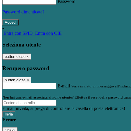
Password
Password dimenticata?
-
Entra con SPID
Entra con CIE
Seleziona utente
button close
×
Recupero password
button close
×
E-mail
Verrà inviato un messaggio all'indirizz
Non hai una e-mail associata al nome utente? Effettua il reset della password tram
E-mail inviata, si prega di controllare la casella di posta elettronica!
Errore
Chiudi