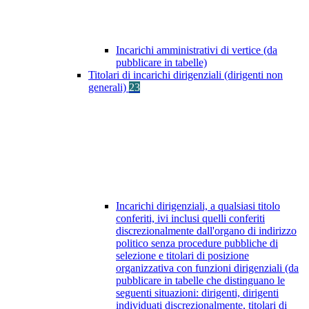
Incarichi amministrativi di vertice (da
pubblicare in tabelle)
Titolari di incarichi dirigenziali (dirigenti non
generali)
23
Incarichi dirigenziali, a qualsiasi titolo
conferiti, ivi inclusi quelli conferiti
discrezionalmente dall'organo di indirizzo
politico senza procedure pubbliche di
selezione e titolari di posizione
organizzativa con funzioni dirigenziali (da
pubblicare in tabelle che distinguano le
seguenti situazioni: dirigenti, dirigenti
individuati discrezionalmente, titolari di