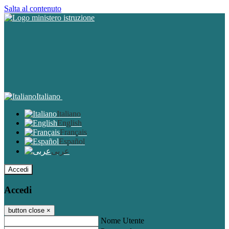
Salta al contenuto
Italiano
Italiano
English
Français
Español
عربى
Accedi
Accedi
button close
×
Nome Utente