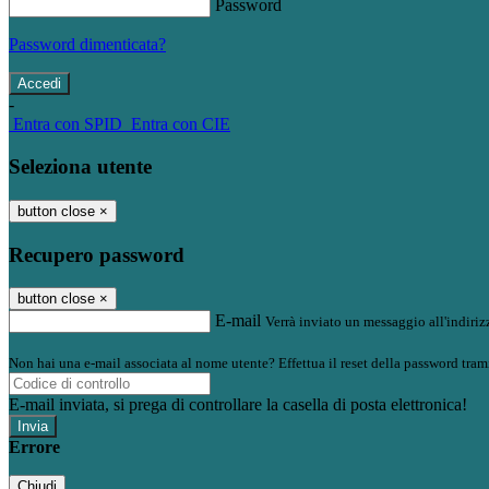
Password
Password dimenticata?
-
Entra con SPID
Entra con CIE
Seleziona utente
button close
×
Recupero password
button close
×
E-mail
Verrà inviato un messaggio all'indirizz
Non hai una e-mail associata al nome utente? Effettua il reset della password tram
E-mail inviata, si prega di controllare la casella di posta elettronica!
Errore
Chiudi