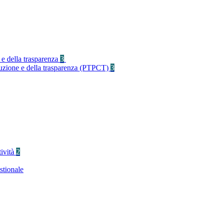
 e della trasparenza
3
rruzione e della trasparenza (PTPCT)
3
tività
2
stionale