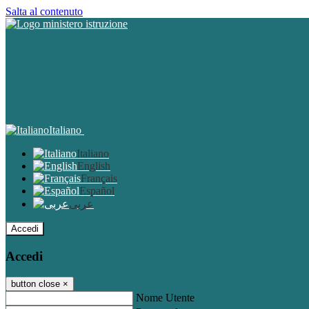
Salta al contenuto
Italiano
Italiano
English
Français
Español
عربى
Accedi
Accedi
button close
×
Nome Utente