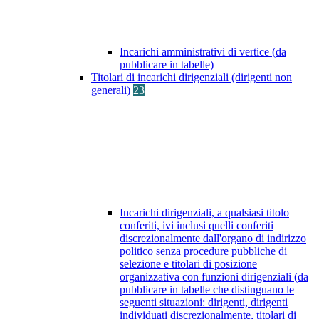
Incarichi amministrativi di vertice (da
pubblicare in tabelle)
Titolari di incarichi dirigenziali (dirigenti non
generali)
23
Incarichi dirigenziali, a qualsiasi titolo
conferiti, ivi inclusi quelli conferiti
discrezionalmente dall'organo di indirizzo
politico senza procedure pubbliche di
selezione e titolari di posizione
organizzativa con funzioni dirigenziali (da
pubblicare in tabelle che distinguano le
seguenti situazioni: dirigenti, dirigenti
individuati discrezionalmente, titolari di