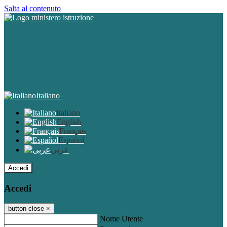
Salta al contenuto
Italiano
Italiano
English
Français
Español
عربى
Accedi
Accedi
button close
×
Nome Utente