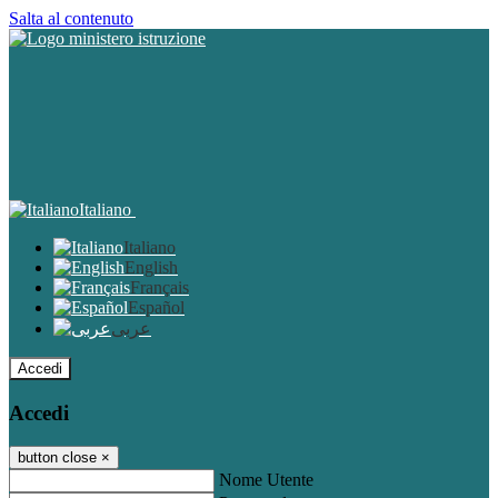
Salta al contenuto
Italiano
Italiano
English
Français
Español
عربى
Accedi
Accedi
button close
×
Nome Utente