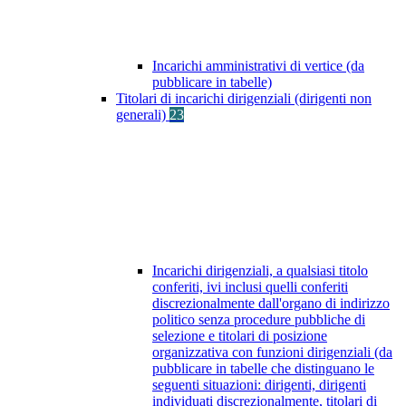
Incarichi amministrativi di vertice (da
pubblicare in tabelle)
Titolari di incarichi dirigenziali (dirigenti non
generali)
23
Incarichi dirigenziali, a qualsiasi titolo
conferiti, ivi inclusi quelli conferiti
discrezionalmente dall'organo di indirizzo
politico senza procedure pubbliche di
selezione e titolari di posizione
organizzativa con funzioni dirigenziali (da
pubblicare in tabelle che distinguano le
seguenti situazioni: dirigenti, dirigenti
individuati discrezionalmente, titolari di