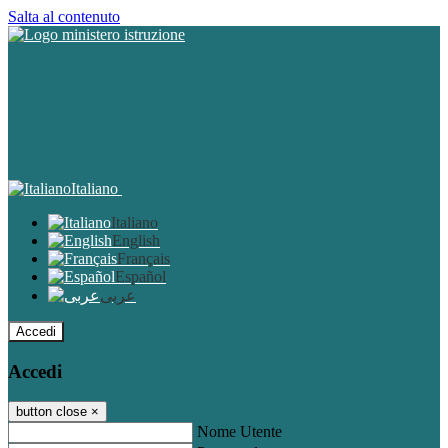
Salta al contenuto
Italiano
Italiano
English
Français
Español
عربى
Accedi
Accedi
button close
×
Nome Utente