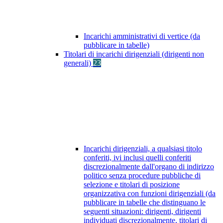
Incarichi amministrativi di vertice (da
pubblicare in tabelle)
Titolari di incarichi dirigenziali (dirigenti non
generali)
23
Incarichi dirigenziali, a qualsiasi titolo
conferiti, ivi inclusi quelli conferiti
discrezionalmente dall'organo di indirizzo
politico senza procedure pubbliche di
selezione e titolari di posizione
organizzativa con funzioni dirigenziali (da
pubblicare in tabelle che distinguano le
seguenti situazioni: dirigenti, dirigenti
individuati discrezionalmente, titolari di