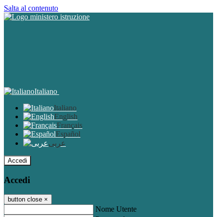
Salta al contenuto
Italiano
Italiano
English
Français
Español
عربى
Accedi
Accedi
button close
×
Nome Utente