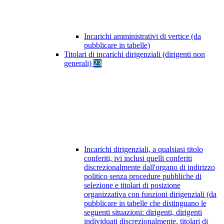
Incarichi amministrativi di vertice (da
pubblicare in tabelle)
Titolari di incarichi dirigenziali (dirigenti non
generali)
23
Incarichi dirigenziali, a qualsiasi titolo
conferiti, ivi inclusi quelli conferiti
discrezionalmente dall'organo di indirizzo
politico senza procedure pubbliche di
selezione e titolari di posizione
organizzativa con funzioni dirigenziali (da
pubblicare in tabelle che distinguano le
seguenti situazioni: dirigenti, dirigenti
individuati discrezionalmente, titolari di