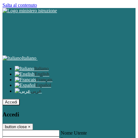
Salta al contenuto
Italiano
Italiano
English
Français
Español
عربى
Accedi
Accedi
button close
×
Nome Utente