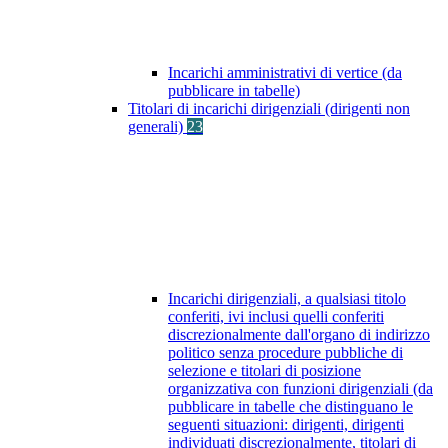
Incarichi amministrativi di vertice (da
pubblicare in tabelle)
Titolari di incarichi dirigenziali (dirigenti non
generali)
23
Incarichi dirigenziali, a qualsiasi titolo
conferiti, ivi inclusi quelli conferiti
discrezionalmente dall'organo di indirizzo
politico senza procedure pubbliche di
selezione e titolari di posizione
organizzativa con funzioni dirigenziali (da
pubblicare in tabelle che distinguano le
seguenti situazioni: dirigenti, dirigenti
individuati discrezionalmente, titolari di