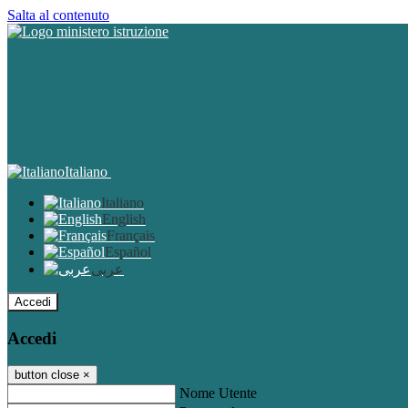
Salta al contenuto
Italiano
Italiano
English
Français
Español
عربى
Accedi
Accedi
button close
×
Nome Utente