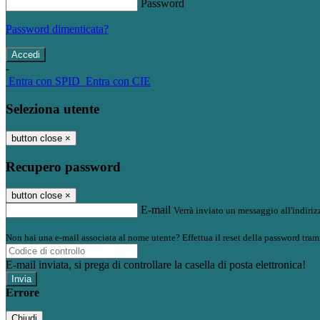
Password
Password dimenticata?
-
Entra con SPID
Entra con CIE
Seleziona utente
button close
×
Recupero password
button close
×
E-mail
Verrà inviato un messaggio all'indirizz
Non hai una e-mail associata al nome utente? Effettua il reset della password tram
E-mail inviata, si prega di controllare la casella di posta elettronica!
Errore
Chiudi