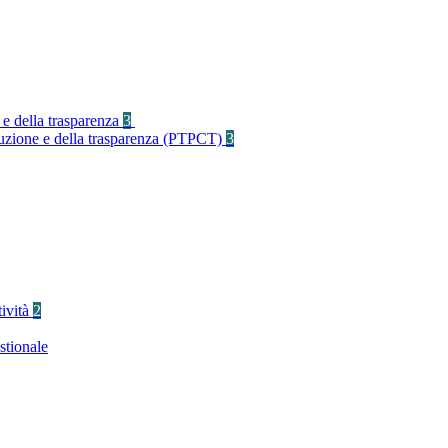
 e della trasparenza
3
rruzione e della trasparenza (PTPCT)
3
tività
2
stionale