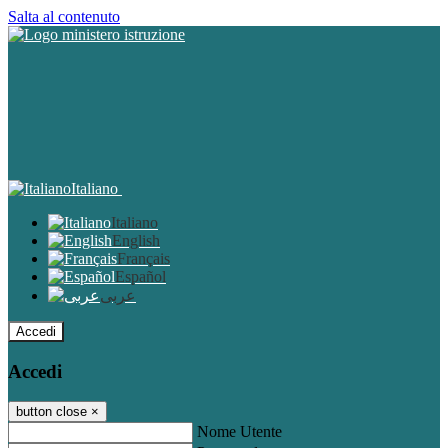
Salta al contenuto
Italiano
Italiano
English
Français
Español
عربى
Accedi
Accedi
button close
×
Nome Utente