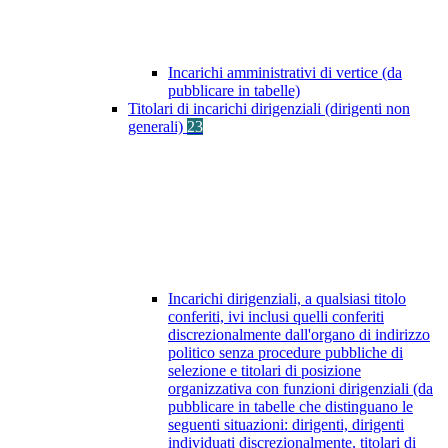
Incarichi amministrativi di vertice (da
pubblicare in tabelle)
Titolari di incarichi dirigenziali (dirigenti non
generali)
23
Incarichi dirigenziali, a qualsiasi titolo
conferiti, ivi inclusi quelli conferiti
discrezionalmente dall'organo di indirizzo
politico senza procedure pubbliche di
selezione e titolari di posizione
organizzativa con funzioni dirigenziali (da
pubblicare in tabelle che distinguano le
seguenti situazioni: dirigenti, dirigenti
individuati discrezionalmente, titolari di