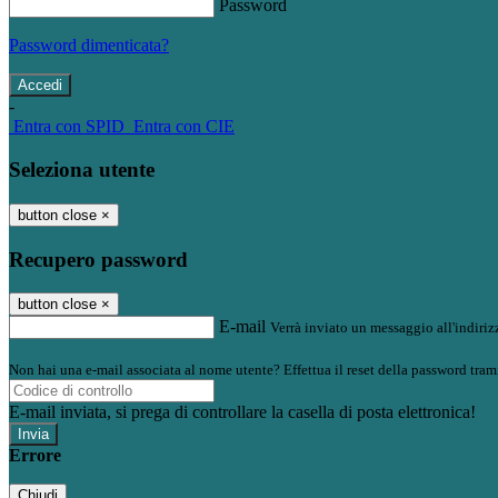
Password
Password dimenticata?
-
Entra con SPID
Entra con CIE
Seleziona utente
button close
×
Recupero password
button close
×
E-mail
Verrà inviato un messaggio all'indirizz
Non hai una e-mail associata al nome utente? Effettua il reset della password tram
E-mail inviata, si prega di controllare la casella di posta elettronica!
Errore
Chiudi