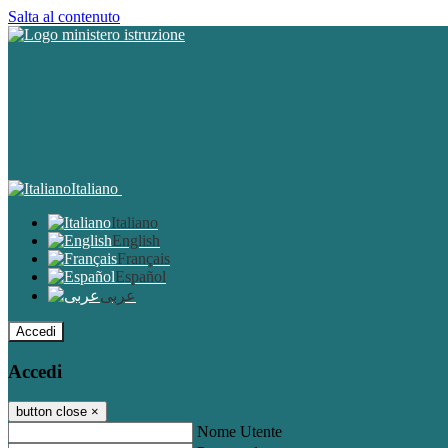
Salta al contenuto
Italiano
Italiano
English
Français
Español
عربى
Accedi
Accedi
button close
×
Nome Utente