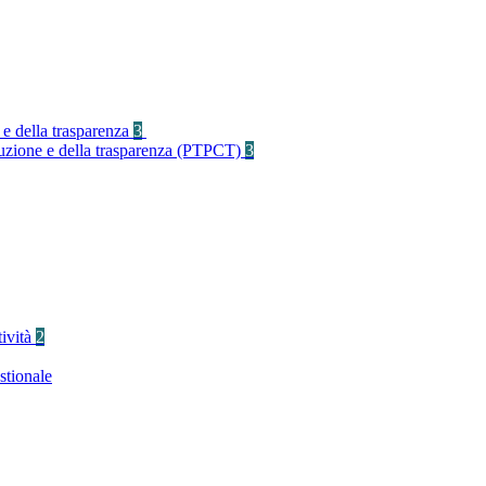
 e della trasparenza
3
rruzione e della trasparenza (PTPCT)
3
tività
2
stionale