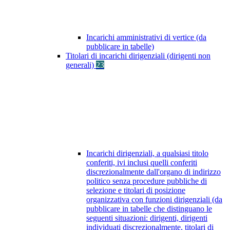
Incarichi amministrativi di vertice (da
pubblicare in tabelle)
Titolari di incarichi dirigenziali (dirigenti non
generali)
23
Incarichi dirigenziali, a qualsiasi titolo
conferiti, ivi inclusi quelli conferiti
discrezionalmente dall'organo di indirizzo
politico senza procedure pubbliche di
selezione e titolari di posizione
organizzativa con funzioni dirigenziali (da
pubblicare in tabelle che distinguano le
seguenti situazioni: dirigenti, dirigenti
individuati discrezionalmente, titolari di