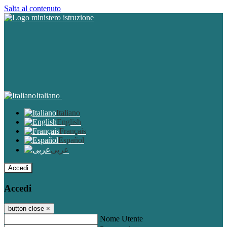
Salta al contenuto
Italiano
Italiano
English
Français
Español
عربى
Accedi
Accedi
button close
×
Nome Utente