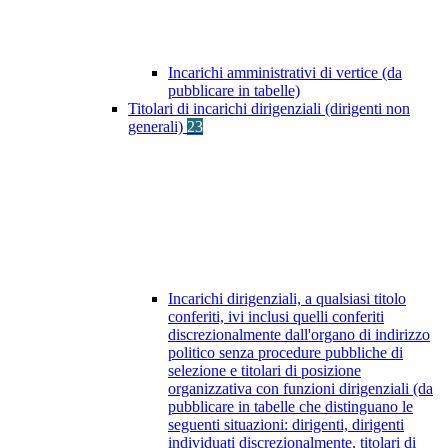
Incarichi amministrativi di vertice (da
pubblicare in tabelle)
Titolari di incarichi dirigenziali (dirigenti non
generali)
23
Incarichi dirigenziali, a qualsiasi titolo
conferiti, ivi inclusi quelli conferiti
discrezionalmente dall'organo di indirizzo
politico senza procedure pubbliche di
selezione e titolari di posizione
organizzativa con funzioni dirigenziali (da
pubblicare in tabelle che distinguano le
seguenti situazioni: dirigenti, dirigenti
individuati discrezionalmente, titolari di