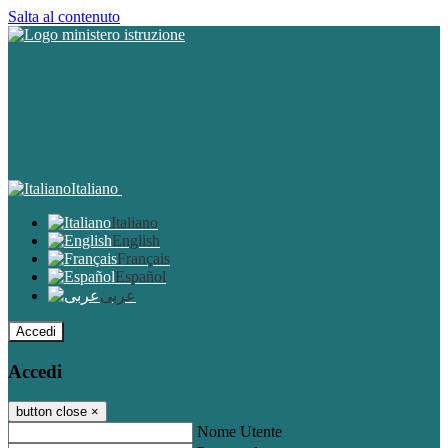
Salta al contenuto
Italiano
Italiano
English
Français
Español
عربى
Accedi
Accedi
button close
×
Nome Utente